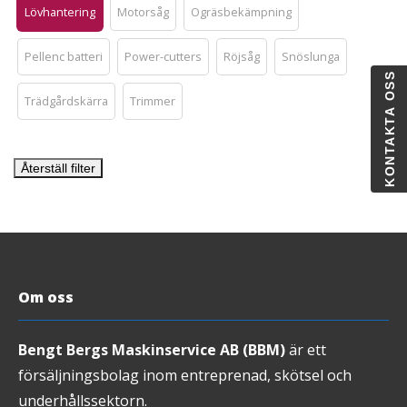
Lövhantering
Motorsåg
Ogräsbekämpning
Pellenc batteri
Power-cutters
Röjsåg
Snöslunga
KONTAKTA OSS
Trädgårdskärra
Trimmer
Återställ filter
Om oss
Bengt Bergs Maskinservice AB (BBM)
är ett
försäljningsbolag inom entreprenad, skötsel och
underhållssektorn.