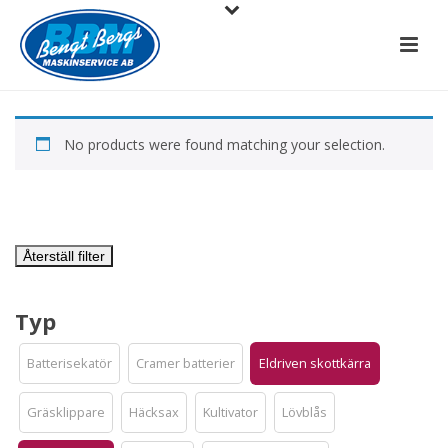
No products were found matching your selection.
Återställ filter
Typ
Batterisekatör
Cramer batterier
Eldriven skottkärra
Gräsklippare
Häcksax
Kultivator
Lövblås