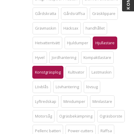
Gårdskratta
Gårdsräffsa
Gräsklippare
Grävmaskin
Häcksax
handhållet
Hetvattentvätt
Hjuldumper
Hjullastare
Hyvel
Jordhantering
Kompaktlastare
Konstgräsplog
Kultivator
Lastmaskin
Lövblås
Lövhantering
lövsug
Lyftredskap
Minidumper
Minilastare
Motorsåg
Ogräsbekämpning
Ogräsborste
Pellenc batteri
Power-cutters
Räffsa