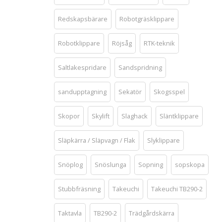
Redskapsbärare
Robotgräsklippare
Robotklippare
Röjsåg
RTK-teknik
Saltlakespridare
Sandspridning
sandupptagning
Sekatör
Skogsspel
Skopor
Skylift
Slaghack
Släntklippare
Släpkärra / Släpvagn / Flak
Slyklippare
Snöplog
Snöslunga
Sopning
sopskopa
Stubbfräsning
Takeuchi
Takeuchi TB290-2
Taktavla
TB290-2
Trädgårdskärra