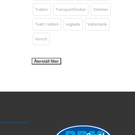
Traktor
Transportfordon
Trimmer
Tvätt / Vatten
vägtavla
Vattentank
Vinsch
Återställ filter