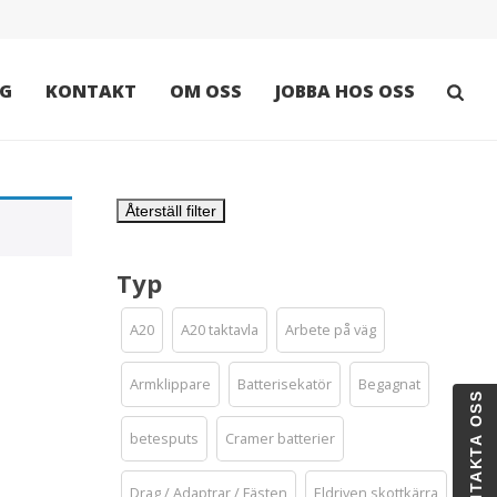
G
KONTAKT
OM OSS
JOBBA HOS OSS
Återställ filter
Typ
A20
A20 taktavla
Arbete på väg
Armklippare
Batterisekatör
Begagnat
KONTAKTA OSS
betesputs
Cramer batterier
Drag / Adaptrar / Fästen
Eldriven skottkärra